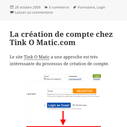
Publié
Catégories
Mots-
28 octobre 2009
E-commerce
Formulaire
,
Login
le
sur Le login chez Crate and Barrel
clés
Laisser un commentaire
La création de compte chez
Tink O Matic.com
Le site
Tink O Matic
a une approche est très
intéressante du processus de création de compte.