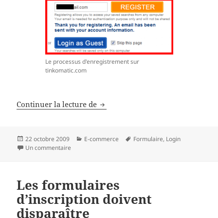
Le processus d'enregistrement sur
tinkomatic.com
La création de compte chez Tink 
Continuer la lecture de
Publié
Catégories
Mots-
22 octobre 2009
E-commerce
Formulaire
,
Login
le
sur La création de compte chez Tink O Matic.com
clés
Un commentaire
Les formulaires
d’inscription doivent
disparaître