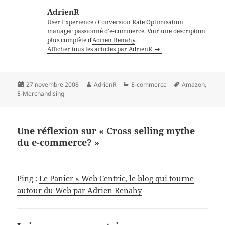
AdrienR
User Experience / Conversion Rate Optimisation
manager passionné d'e-commerce. Voir une description
plus complète d'
Adrien Renahy
.
Afficher tous les articles par AdrienR
Publié
Auteur
Catégories
Mots-
27 novembre 2008
AdrienR
E-commerce
Amazon
,
le
clés
E-Merchandising
Une réflexion sur « Cross selling mythe
du e-commerce? »
Ping :
Le Panier « Web Centric, le blog qui tourne
autour du Web par Adrien Renahy