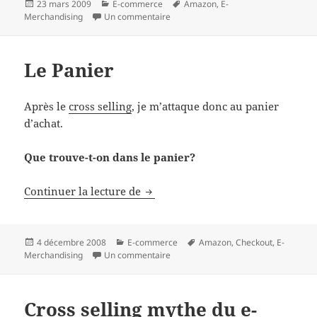
Publié
Catégories
Mots-
23 mars 2009
E-commerce
Amazon
,
E-
le
sur Amazon Kindle Surprise
clés
Merchandising
Un commentaire
Le Panier
Après le
cross selling
, je m’attaque donc au panier
d’achat.
Que trouve-t-on dans le panier?
Le Panier
Continuer la lecture de
Publié
Catégories
Mots-
4 décembre 2008
E-commerce
Amazon
,
Checkout
,
E-
le
sur Le Panier
clés
Merchandising
Un commentaire
Cross selling mythe du e-